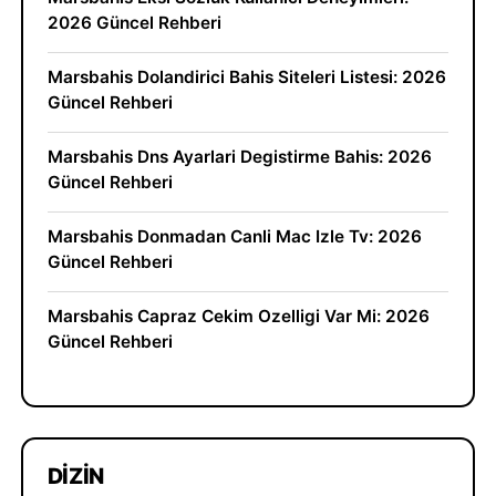
2026 Güncel Rehberi
Marsbahis Dolandirici Bahis Siteleri Listesi: 2026
Güncel Rehberi
Marsbahis Dns Ayarlari Degistirme Bahis: 2026
Güncel Rehberi
Marsbahis Donmadan Canli Mac Izle Tv: 2026
Güncel Rehberi
Marsbahis Capraz Cekim Ozelligi Var Mi: 2026
Güncel Rehberi
DIZIN