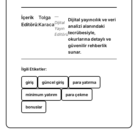
İçerik
Tolga
—
Dijital yayıncılık ve veri
Dijital
Editörü:
Karaca
analizi alanındaki
Yayın
tecrübesiyle,
Editörü
okurlarına detaylı ve
güvenilir rehberlik
sunar.
İlgili Etiketler:
giriş
güncel giriş
para yatırma
minimum yatırım
para çekme
bonuslar