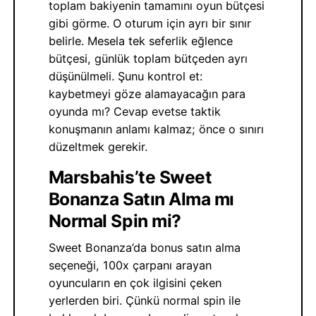
toplam bakiyenin tamamını oyun bütçesi
gibi görme. O oturum için ayrı bir sınır
belirle. Mesela tek seferlik eğlence
bütçesi, günlük toplam bütçeden ayrı
düşünülmeli. Şunu kontrol et:
kaybetmeyi göze alamayacağın para
oyunda mı? Cevap evetse taktik
konuşmanın anlamı kalmaz; önce o sınırı
düzeltmek gerekir.
Marsbahis’te Sweet
Bonanza Satın Alma mı
Normal Spin mi?
Sweet Bonanza’da bonus satın alma
seçeneği, 100x çarpanı arayan
oyuncuların en çok ilgisini çeken
yerlerden biri. Çünkü normal spin ile