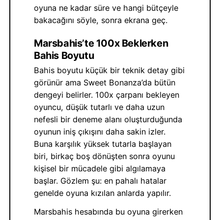
oyuna ne kadar süre ve hangi bütçeyle
bakacağını söyle, sonra ekrana geç.
Marsbahis’te 100x Beklerken
Bahis Boyutu
Bahis boyutu küçük bir teknik detay gibi
görünür ama Sweet Bonanza’da bütün
dengeyi belirler. 100x çarpanı bekleyen
oyuncu, düşük tutarlı ve daha uzun
nefesli bir deneme alanı oluşturduğunda
oyunun iniş çıkışını daha sakin izler.
Buna karşılık yüksek tutarla başlayan
biri, birkaç boş dönüşten sonra oyunu
kişisel bir mücadele gibi algılamaya
başlar. Gözlem şu: en pahalı hatalar
genelde oyuna kızılan anlarda yapılır.
Marsbahis hesabında bu oyuna girerken