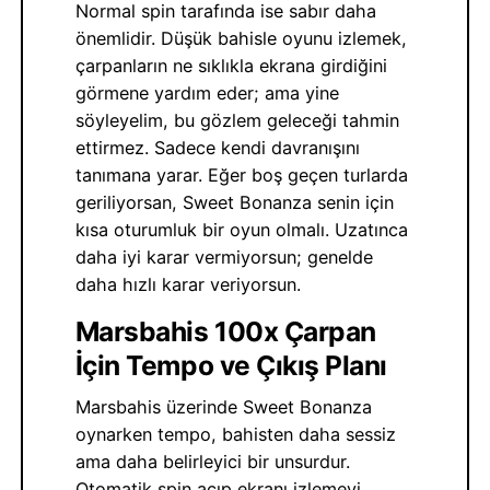
Normal spin tarafında ise sabır daha
önemlidir. Düşük bahisle oyunu izlemek,
çarpanların ne sıklıkla ekrana girdiğini
görmene yardım eder; ama yine
söyleyelim, bu gözlem geleceği tahmin
ettirmez. Sadece kendi davranışını
tanımana yarar. Eğer boş geçen turlarda
geriliyorsan, Sweet Bonanza senin için
kısa oturumluk bir oyun olmalı. Uzatınca
daha iyi karar vermiyorsun; genelde
daha hızlı karar veriyorsun.
Marsbahis 100x Çarpan
İçin Tempo ve Çıkış Planı
Marsbahis üzerinde Sweet Bonanza
oynarken tempo, bahisten daha sessiz
ama daha belirleyici bir unsurdur.
Otomatik spin açıp ekranı izlemeyi