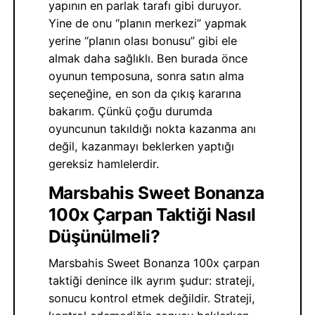
yapının en parlak tarafı gibi duruyor.
Yine de onu “planın merkezi” yapmak
yerine “planın olası bonusu” gibi ele
almak daha sağlıklı. Ben burada önce
oyunun temposuna, sonra satın alma
seçeneğine, en son da çıkış kararına
bakarım. Çünkü çoğu durumda
oyuncunun takıldığı nokta kazanma anı
değil, kazanmayı beklerken yaptığı
gereksiz hamlelerdir.
Marsbahis Sweet Bonanza
100x Çarpan Taktiği Nasıl
Düşünülmeli?
Marsbahis Sweet Bonanza 100x çarpan
taktiği denince ilk ayrım şudur: strateji,
sonucu kontrol etmek değildir. Strateji,