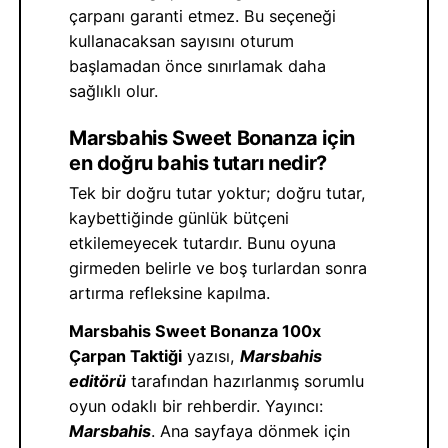
çarpanı garanti etmez. Bu seçeneği
kullanacaksan sayısını oturum
başlamadan önce sınırlamak daha
sağlıklı olur.
Marsbahis Sweet Bonanza için
en doğru bahis tutarı nedir?
Tek bir doğru tutar yoktur; doğru tutar,
kaybettiğinde günlük bütçeni
etkilemeyecek tutardır. Bunu oyuna
girmeden belirle ve boş turlardan sonra
artırma refleksine kapılma.
Marsbahis Sweet Bonanza 100x
Çarpan Taktiği
yazısı,
Marsbahis
editörü
tarafından hazırlanmış sorumlu
oyun odaklı bir rehberdir. Yayıncı:
Marsbahis
. Ana sayfaya dönmek için