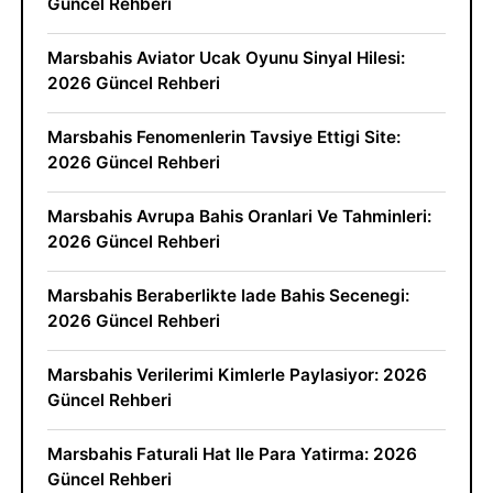
Güncel Rehberi
Marsbahis Aviator Ucak Oyunu Sinyal Hilesi:
2026 Güncel Rehberi
Marsbahis Fenomenlerin Tavsiye Ettigi Site:
2026 Güncel Rehberi
Marsbahis Avrupa Bahis Oranlari Ve Tahminleri:
2026 Güncel Rehberi
Marsbahis Beraberlikte Iade Bahis Secenegi:
2026 Güncel Rehberi
Marsbahis Verilerimi Kimlerle Paylasiyor: 2026
Güncel Rehberi
Marsbahis Faturali Hat Ile Para Yatirma: 2026
Güncel Rehberi