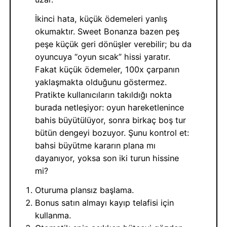
İkinci hata, küçük ödemeleri yanlış
okumaktır. Sweet Bonanza bazen peş
peşe küçük geri dönüşler verebilir; bu da
oyuncuya “oyun sıcak” hissi yaratır.
Fakat küçük ödemeler, 100x çarpanın
yaklaşmakta olduğunu göstermez.
Pratikte kullanıcıların takıldığı nokta
burada netleşiyor: oyun hareketlenince
bahis büyütülüyor, sonra birkaç boş tur
bütün dengeyi bozuyor. Şunu kontrol et:
bahsi büyütme kararın plana mı
dayanıyor, yoksa son iki turun hissine
mi?
Oturuma plansız başlama.
Bonus satın almayı kayıp telafisi için
kullanma.