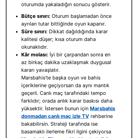
oturumda yakaladığın sonucu gösterir.
Bütçe sınırı:
Oturum başlamadan önce
ayrılan tutar bittiğinde oyun kapanır.
Süre sınırı:
Dikkat dağıldığında karar
kalitesi düşer; kısa oturum daha
okunaklıdır.
Kâr molası:
İyi bir çarpandan sonra en
az birkaç dakika uzaklaşmak duygusal
kararı yavaşlatır.
Marsbahis’te başka oyun ve bahis
içeriklerine geçiyorsan da aynı mantık
geçerli. Canlı maç tarafındaki tempo
farklıdır; orada anlık karar baskısı daha
yüksektir. İstersen bunun için
Marsbahis
donmadan canlı maç izle TV
rehberine
bakabilirsin. Strateji tarafında ise
basamaklı ilerleme fikri ilgini çekiyorsa