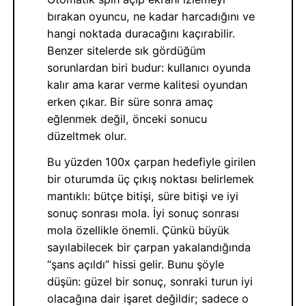
bırakan oyuncu, ne kadar harcadığını ve
hangi noktada duracağını kaçırabilir.
Benzer sitelerde sık gördüğüm
sorunlardan biri budur: kullanıcı oyunda
kalır ama karar verme kalitesi oyundan
erken çıkar. Bir süre sonra amaç
eğlenmek değil, önceki sonucu
düzeltmek olur.
Bu yüzden 100x çarpan hedefiyle girilen
bir oturumda üç çıkış noktası belirlemek
mantıklı: bütçe bitişi, süre bitişi ve iyi
sonuç sonrası mola. İyi sonuç sonrası
mola özellikle önemli. Çünkü büyük
sayılabilecek bir çarpan yakalandığında
“şans açıldı” hissi gelir. Bunu şöyle
düşün: güzel bir sonuç, sonraki turun iyi
olacağına dair işaret değildir; sadece o