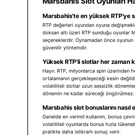
Marsbahis Slot Oyunları Ha
Marsbahis'te en yüksek RTP'ye s
RTP değerleri oyundan oyuna değişmekle 
doksan altı üzeri RTP sunduğu oyunlar M
seçeneklerdir. Oynamadan önce oyunun b
güvenilir yöntemdir.
Yüksek RTP'li slotlar her zaman k
Hayır. RTP, milyonlarca spin üzerinden h
ortalamanın gerçekleşeceği kesin değildi
volatiliteli slotlar uzun sessizlik dönem
dönemin ne kadar süreceği öngörülmez.
Marsbahis slot bonuslarını nasıl e
Genelde en verimli kullanım, bonus çevri
volatiliteli oyunlarda bonus hızla tükeneb
pratikte daha istikrarlı sonuç verir.