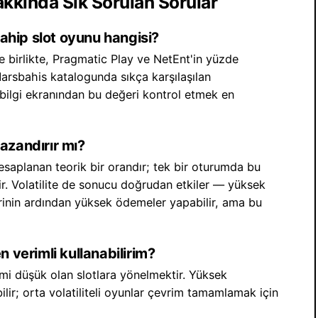
kkında Sık Sorulan Sorular
ahip slot oyunu hangisi?
birlikte, Pragmatic Play ve NetEnt'in yüzde
arsbahis katalogunda sıkça karşılaşılan
ilgi ekranından bu değeri kontrol etmek en
azandırır mı?
esaplanan teorik bir orandır; tek bir oturumda bu
r. Volatilite de sonucu doğrudan etkiler — yüksek
lerinin ardından yüksek ödemeler yapabilir, ama bu
n verimli kullanabilirim?
mi düşük olan slotlara yönelmektir. Yüksek
ilir; orta volatiliteli oyunlar çevrim tamamlamak için