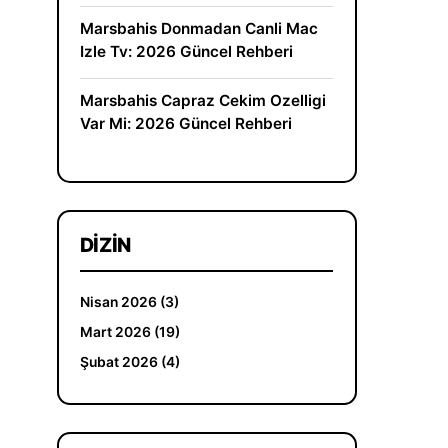
Marsbahis Donmadan Canli Mac
Izle Tv: 2026 Güncel Rehberi
Marsbahis Capraz Cekim Ozelligi
Var Mi: 2026 Güncel Rehberi
DIZIN
Nisan 2026 (3)
Mart 2026 (19)
Şubat 2026 (4)