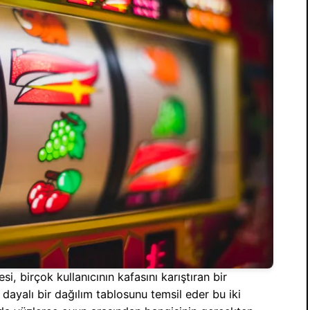
si, birçok kullanıcının kafasını karıştıran bir
a dayalı bir dağılım tablosunu temsil eder bu iki