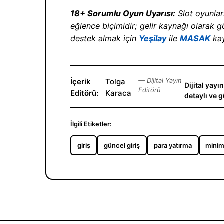
18+ Sorumlu Oyun Uyarısı:
Slot oyunları
eğlence biçimidir; gelir kaynağı olarak g
destek almak için
Yeşilay
ile
MASAK
kay
İçerik
Tolga
— Dijital Yayın
Dijital yayı
Editörü
Editörü:
Karaca
detaylı ve g
İlgili Etiketler:
giriş
güncel giriş
para yatırma
minim