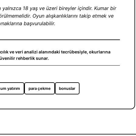
 yalnızca 18 yaş ve üzeri bireyler içindir. Kumar bir
örülmemelidir. Oyun alışkanlıklarını takip etmek ve
naklarına başvurulabilir.
ncılık ve veri analizi alanındaki tecrübesiyle, okurlarına
üvenilir rehberlik sunar.
um yatırım
para çekme
bonuslar