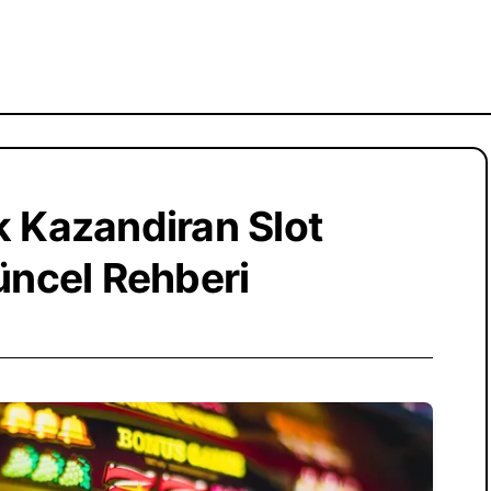
 Kazandiran Slot
üncel Rehberi