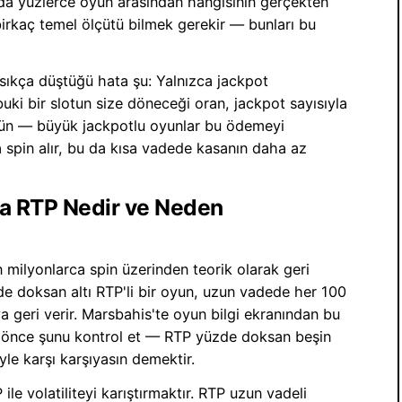
da yüzlerce oyun arasından hangisinin gerçekten
irkaç temel ölçütü bilmek gerekir — bunları bu
 sıkça düştüğü hata şu: Yalnızca jackpot
i bir slotun size döneceği oran, jackpot sayısıyla
düşün — büyük jackpotlu oyunlar bu ödemeyi
 spin alır, bu da kısa vadede kasanın daha az
da RTP Nedir ve Neden
n milyonlarca spin üzerinden teorik olarak geri
de doksan altı RTP'li bir oyun, uzun vadede her 100
ya geri verir. Marsbahis'te oyun bilgi ekranından bu
nce şunu kontrol et — RTP yüzde doksan beşin
yle karşı karşıyasın demektir.
 ile volatiliteyi karıştırmaktır. RTP uzun vadeli